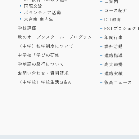
ご案内
国際交流
コース紹介
ボランティア活動
天台宗 宗内生
ICT教育
学校評価
ESTプロジェク
秋のオープンスクール プログラム
年間行事
（中学）転学制度について
課外活動
中学校「学びの研修」
進路指導
学割証の発行について
高大連携
お問い合わせ・資料請求
進路実績
（中学校）学校生活Q＆A
叡高ニュース