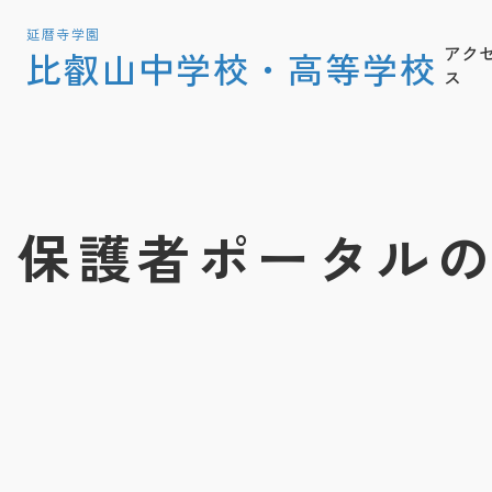
延暦寺学園
アク
比叡山中学校・高等学校
ス
保護者ポータル