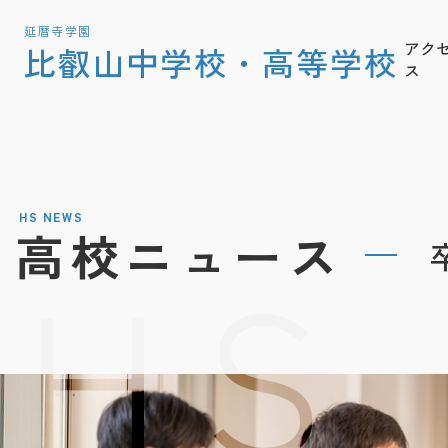
延暦寺学園
アク
比叡山中学校・高等学校
ス
HS NEWS
高校ニュース
HS