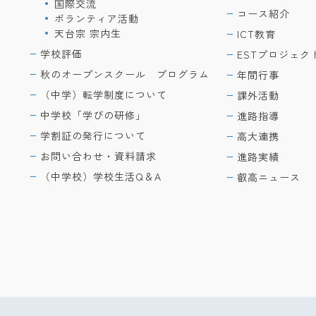
国際交流
コース紹介
ボランティア活動
天台宗 宗内生
ICT教育
学校評価
ESTプロジェク
秋のオープンスクール プログラム
年間行事
（中学）転学制度について
課外活動
中学校「学びの研修」
進路指導
学割証の発行について
高大連携
お問い合わせ・資料請求
進路実績
（中学校）学校生活Q＆A
叡高ニュース