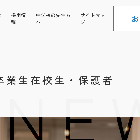
セ
採用情
中学校の先生方
サイトマッ
お
報
へ
プ
 NE
卒業生在校生・保護者