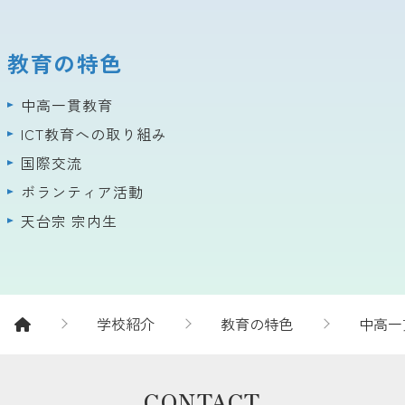
教育の特色
中高一貫教育
ICT教育への取り組み
国際交流
ボランティア活動
天台宗 宗内生
学校紹介
教育の特色
中高一
CONTACT