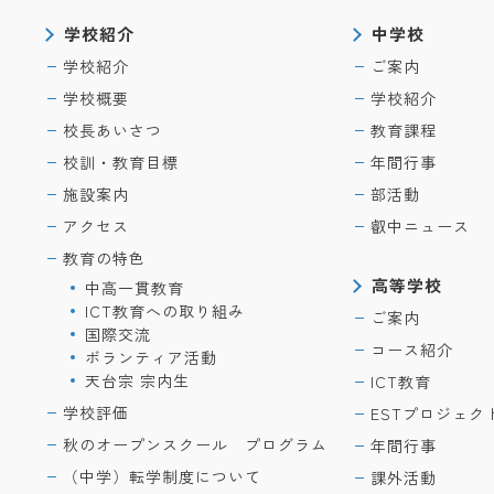
学校紹介
中学校
学校紹介
ご案内
学校概要
学校紹介
校長あいさつ
教育課程
校訓・教育目標
年間行事
施設案内
部活動
アクセス
叡中ニュース
教育の特色
高等学校
中高一貫教育
ICT教育への取り組み
ご案内
国際交流
コース紹介
ボランティア活動
天台宗 宗内生
ICT教育
学校評価
ESTプロジェク
秋のオープンスクール プログラム
年間行事
（中学）転学制度について
課外活動