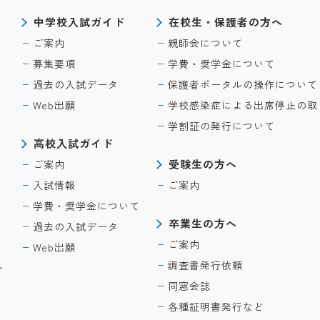
中学校入試ガイド
在校生・保護者の方へ
ご案内
親師会について
募集要項
学費・奨学金について
過去の入試データ
保護者ポータルの操作について
Web出願
学校感染症による出席停止の取
学割証の発行について
高校入試ガイド
受験生の方へ
ご案内
入試情報
ご案内
学費・奨学金について
卒業生の方へ
過去の入試データ
ご案内
Web出願
調査書発行依頼
ト
同窓会誌
各種証明書発行など