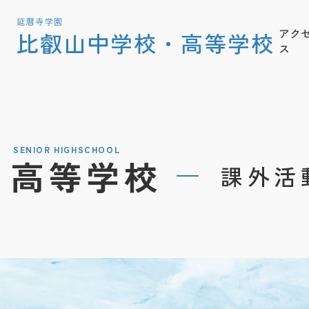
延暦寺学園
アク
比叡山中学校・高等学校
ス
SENIOR HIGHSCHOOL
高等学校
課外活