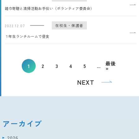
雑巾寄贈と清掃活動お手伝い（ボランティア委員会）
在校生・保護者
2022.12.07
１年生ランチルームで昼食
最後
1
2
3
4
5
...
»
NEXT
アーカイブ
2026