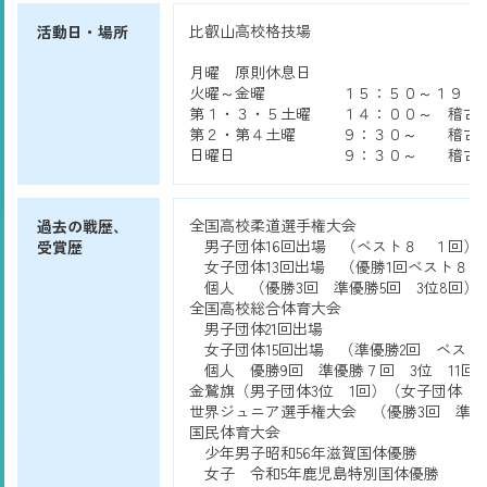
比叡山高校格技場
活動日・場所
月曜 原則休息日
火曜～金曜 １５：５０～１９：０
第１・３・５土曜 １４：００～ 稽古
第２・第４土曜 ９：３０～ 稽古
日曜日 ９：３０～ 稽古
全国高校柔道選手権大会
過去の戦歴、
男子団体16回出場 （ベスト８ １回）
受賞歴
女子団体13回出場 （優勝1回ベスト８ 
個人 （優勝3回 準優勝5回 3位8回）
全国高校総合体育大会
男子団体21回出場
女子団体15回出場 （準優勝2回 ベスト
個人 優勝9回 準優勝７回 3位 11回
金鷲旗（男子団体3位 1回）（女子団体 
世界ジュニア選手権大会 （優勝3回 準優
国民体育大会
少年男子昭和56年滋賀国体優勝
女子 令和5年鹿児島特別国体優勝