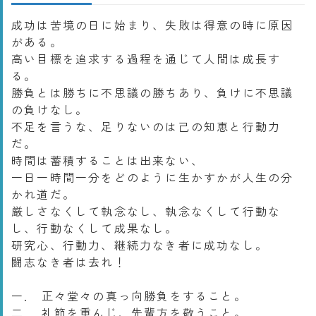
成功は苦境の日に始まり、失敗は得意の時に原因
がある。
高い目標を追求する過程を通じて人間は成長す
る。
勝負とは勝ちに不思議の勝ちあり、負けに不思議
の負けなし。
不足を言うな、足りないのは己の知恵と行動力
だ。
時間は蓄積することは出来ない、
一日一時間一分をどのように生かすかが人生の分
かれ道だ。
厳しさなくして執念なし、執念なくして行動な
し、行動なくして成果なし。
研究心、行動力、継続力なき者に成功なし。
闘志なき者は去れ！
一． 正々堂々の真っ向勝負をすること。
二． 礼節を重んじ、先輩方を敬うこと。