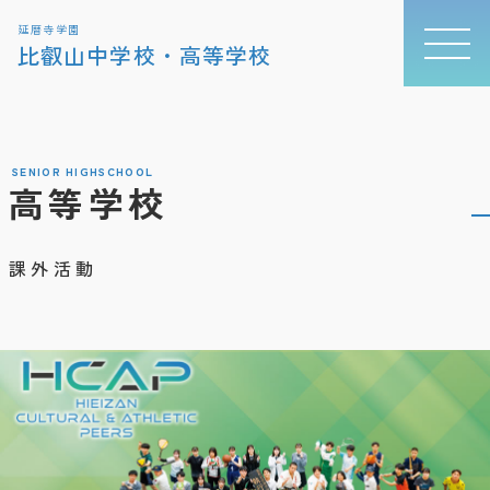
延暦寺学園
比叡山中学校・高等学校
SENIOR HIGHSCHOOL
高等学校
課外活動